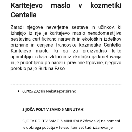
Karitejevo maslo v kozmetiki
Centella
Zaradi njegove neverjetne sestave in učinkov, ki
izhajajo iz nje je karitejevo maslo nenadomestljiva
sestavina certificirano naravnih in ekoloških izdelkov
priznane in cenjene francoske kozmetike
Centella
.
Karitejevo maslo, ki ga za proizvodnjo le-te
uporabljajo, izhaja izključno iz ekološkega kmetovanja
in je pridobljeno po načelu pravične trgovine, njegovo
poreklo pa je Burkina Faso.
03/05/2024
in
Nekategorizirano
SIJOČA ​​POLT V SAMO 5 MINUTAH!
SIJOČA ​​POLT V SAMO 5 MINUTAH! Zdrav sijaj ne pomeni
le dobrega počutja v telesu, temveč tudi izžarevanje