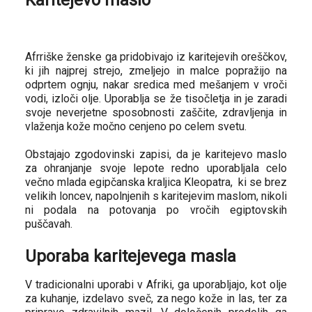
Afrriške ženske ga pridobivajo iz karitejevih oreščkov,
ki jih najprej strejo, zmeljejo in malce popražijo na
odprtem ognju,
nakar sredica med mešanjem v vroči
vodi, izloči olje.
Uporablja se že tisočletja in je zaradi
svoje neverjetne sposobnosti zaščite, zdravljenja in
vlaženja kože močno cenjeno po celem svetu.
Obstajajo zgodovinski zapisi, da je karitejevo maslo
za ohranjanje svoje lepote redno uporabljala celo
večno mlada egipčanska kraljica Kleopatra, ki se brez
velikih loncev, napolnjenih s karitejevim maslom, nikoli
ni podala na potovanja po vročih egiptovskih
puščavah.
Uporaba karitejevega masla
V tradicionalni uporabi v Afriki, ga uporabljajo, kot olje
za kuhanje, izdelavo sveč, za nego kože in las, ter za