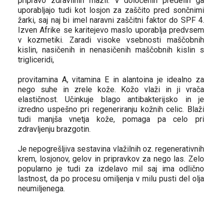
pripravo zdravilnih mazil. V določenih predelih ga
uporabljajo tudi kot losjon za zaščito pred sončnimi
žarki, saj naj bi imel naravni zaščitni faktor do SPF 4.
Izven Afrike se karitejevo maslo uporablja predvsem
v kozmetiki. Zaradi visoke vsebnosti maščobnih
kislin, nasičenih in nenasičenih maščobnih kislin s
trigliceridi,
provitamina A, vitamina E in alantoina je idealno za
nego suhe in zrele kože. Kožo vlaži in ji vrača
elastičnost. Učinkuje blago antibakterijsko in je
izredno uspešno pri regeneriranju kožnih celic. Blaži
tudi manjša vnetja kože, pomaga pa celo pri
zdravljenju brazgotin.
Je nepogrešljiva sestavina vlažilnih oz. regenerativnih
krem, losjonov, gelov in pripravkov za nego las. Zelo
popularno je tudi za izdelavo mil saj ima odlično
lastnost, da po procesu omiljenja v milu pusti del olja
neumiljenega.