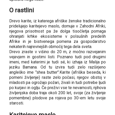
O rastlini
Drevo karite, iz katerega afriške ženske tradicionalno
pridelujejo karitejevo maslo, domuje v Zahodni Afriki,
njegova prisotnost pa že dolga tisočletja pomaga
ohranjati krhke ekosisteme v polsušnih predelih
Afrike in je bistvenega pomena za gospodarstvo
nekaterih najrevnejših območij tega dela sveta.
Drevo zraste v višino do 20 m, z močno razvejanim
vejevjem in gostimi listi. Poznano tudi pod drugimi
imeni, med katerimi je tudi sé, ki izhaja iz Malija po
jeziku Bamana. Od tu izvira tudi zelo razširjeno
angleško ime "shea butter".
Karite (afriška beseda, ki
pomeni življenje) raste zelo počasi, njegov obstoj v
mladosti pa ogrožajo požari, živali in tudi potrebe ljudi
po kurjavi in oglju. Če preživi vse te nevarnosti, njihova
življenjska doba traja okoli 200 let, svoje (za življenje
pomembne) plodove pa rojeva po 30-em letu svoje
starosti.
Karitejevo maslo