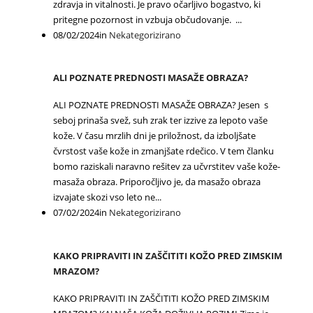
zdravja in vitalnosti. Je pravo očarljivo bogastvo, ki
pritegne pozornost in vzbuja občudovanje. ...
08/02/2024
in
Nekategorizirano
ALI POZNATE PREDNOSTI MASAŽE OBRAZA?
ALI POZNATE PREDNOSTI MASAŽE OBRAZA? Jesen s
seboj prinaša svež, suh zrak ter izzive za lepoto vaše
kože. V času mrzlih dni je priložnost, da izboljšate
čvrstost vaše kože in zmanjšate rdečico. V tem članku
bomo raziskali naravno rešitev za učvrstitev vaše kože-
masaža obraza. Priporočljivo je, da masažo obraza
izvajate skozi vso leto ne...
07/02/2024
in
Nekategorizirano
KAKO PRIPRAVITI IN ZAŠČITITI KOŽO PRED ZIMSKIM
MRAZOM?
KAKO PRIPRAVITI IN ZAŠČITITI KOŽO PRED ZIMSKIM