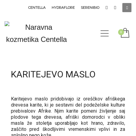
CENTELLA
HYDRAFLORE
SERENIBIO
KARITEJEVO MASLO
Karitejevo maslo pridobivajo iz oreščkov afriškega
drevesa karite, ki je sestavni del podeželske kulture
prebivalcev Afrike. Njim karite pomeni življenje saj
plodove tega drevesa, afriški domorodci v obliki
masla že stoletja uporabljajo kot hrano, zdravilo,
zaščito pred škodljivimi vremenskimi vplivi in za
splošno nego kože.