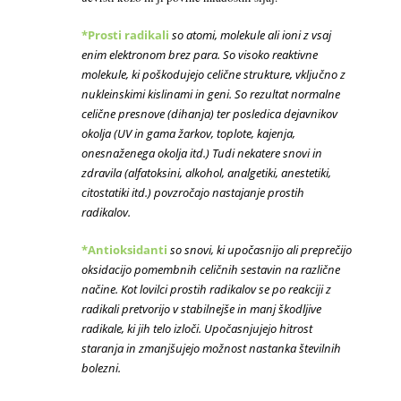
*Prosti radikali
so atomi, molekule ali ioni z vsaj
enim elektronom brez para. So visoko reaktivne
molekule, ki poškodujejo celične strukture, vključno z
nukleinskimi kislinami in geni. So rezultat normalne
celične presnove (dihanja) ter posledica dejavnikov
okolja (UV in gama žarkov, toplote, kajenja,
onesnaženega okolja itd.) Tudi nekatere snovi in
zdravila (alfatoksini, alkohol, analgetiki, anestetiki,
citostatiki itd.) povzročajo nastajanje prostih
radikalov.
*Antioksidanti
so snovi, ki upočasnijo ali preprečijo
oksidacijo pomembnih celičnih sestavin na različne
načine. Kot lovilci prostih radikalov se po reakciji z
radikali pretvorijo v stabilnejše in manj škodljive
radikale, ki jih telo izloči. Upočasnjujejo hitrost
staranja in zmanjšujejo možnost nastanka številnih
bolezni.