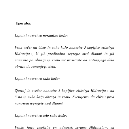
Uporaba:
Lepotni nasvet za
normalno kožo
:
Vsak večer na čisto in suho kožo nanesite 3 kapljice eliksirja
Hidracija+, ki jih predhodno segrejte med dlanmi in jih
nanesite po obrazu in vratu ter masirajte od notranjega dela
obraza do zunanjega dela.
Lepotni nasvet za
suho kožo
:
Zjutraj in zvečer nanesite 3 kapljice eliksirja Hidracija+ na
čisto in suho kožo obraza in vratu. Svetujemo, da eliksir pred
nanosom segrejete med dlanmi.
Lepotni nasvet za
zelo suho kožo
:
Vsako jutro zmešajte en odmerek seruma Hidracija+, en