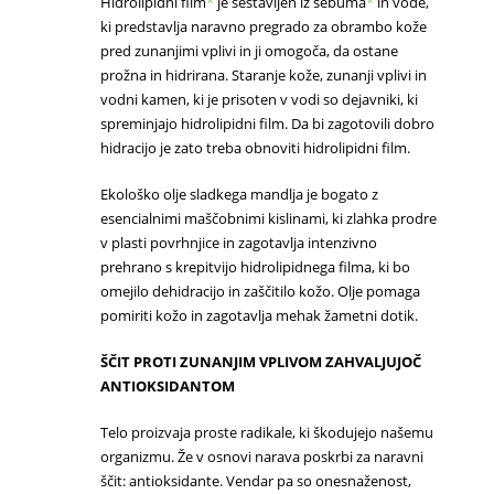
Hidrolipidni film
*
je sestavljen iz sebuma
*
in vode,
ki predstavlja naravno pregrado za obrambo kože
pred zunanjimi vplivi in ji omogoča, da ostane
prožna in hidrirana. Staranje kože, zunanji vplivi in
vodni kamen, ki je prisoten v vodi so dejavniki, ki
spreminjajo hidrolipidni film. Da bi zagotovili dobro
hidracijo je zato treba obnoviti hidrolipidni film.
Ekološko olje sladkega mandlja je bogato z
esencialnimi maščobnimi kislinami, ki zlahka prodre
v plasti povrhnjice in zagotavlja intenzivno
prehrano s krepitvijo hidrolipidnega filma, ki bo
omejilo dehidracijo in zaščitilo kožo. Olje pomaga
pomiriti kožo in zagotavlja mehak žametni dotik.
ŠČIT PROTI ZUNANJIM VPLIVOM ZAHVALJUJOČ
ANTIOKSIDANTOM
Telo proizvaja proste radikale, ki škodujejo našemu
organizmu. Že v osnovi narava poskrbi za naravni
ščit: antioksidante. Vendar pa so onesnaženost,