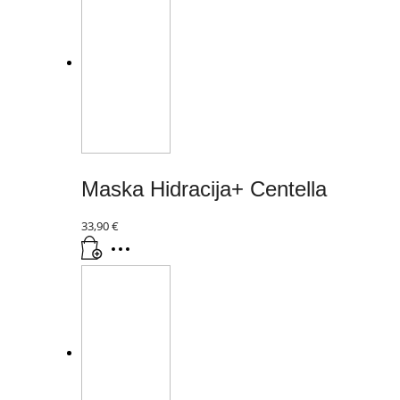
Maska Hidracija+ Centella
33,90
€