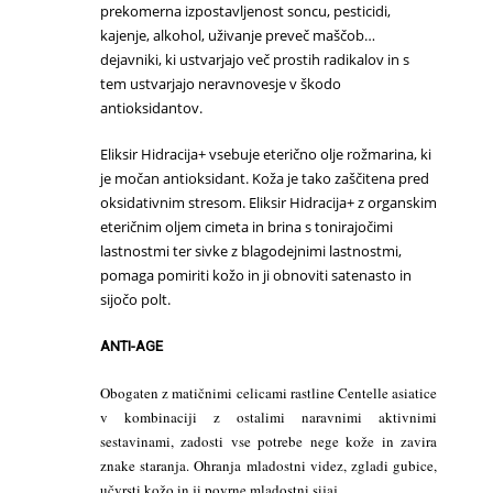
prekomerna izpostavljenost soncu, pesticidi,
kajenje, alkohol, uživanje preveč maščob…
dejavniki, ki ustvarjajo več prostih radikalov in s
tem ustvarjajo neravnovesje v škodo
antioksidantov.
Eliksir Hidracija+ vsebuje eterično olje rožmarina, ki
je močan antioksidant. Koža je tako zaščitena pred
oksidativnim stresom. Eliksir Hidracija+ z organskim
eteričnim oljem cimeta in brina s tonirajočimi
lastnostmi ter sivke z blagodejnimi lastnostmi,
pomaga pomiriti kožo in ji obnoviti satenasto in
sijočo polt.
ANTI-AGE
Obogaten z matičnimi celicami rastline Centelle asiatice
v kombinaciji z ostalimi naravnimi aktivnimi
sestavinami, zadosti vse potrebe nege kože in zavira
znake staranja. Ohranja mladostni videz, zgladi gubice,
učvrsti kožo in ji povrne mladostni sijaj.