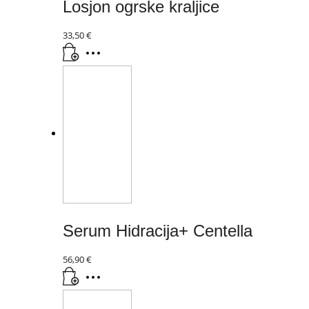
Losjon ogrske kraljice
33,50
€
Serum Hidracija+ Centella
56,90
€