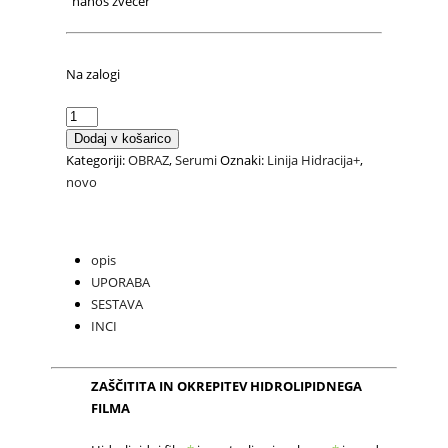
nanos zvečer
Na zalogi
Eliksir
Hidracija+
Dodaj v košarico
Centella
Kategoriji:
OBRAZ
,
Serumi
Oznaki:
Linija Hidracija+
,
količina
novo
opis
UPORABA
SESTAVA
INCI
ZAŠČITITA IN OKREPITEV HIDROLIPIDNEGA
FILMA