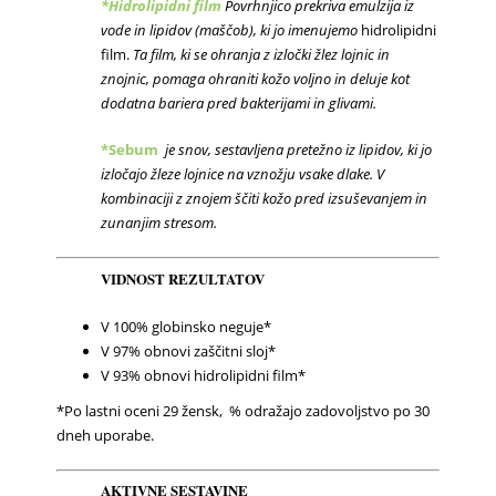
*Hidrolipidni film
Povrhnjico prekriva emulzija iz
vode in lipidov (maščob), ki jo imenujemo
hidrolipidni
film.
Ta film, ki se ohranja z izločki žlez lojnic in
znojnic, pomaga ohraniti kožo voljno in deluje kot
dodatna bariera pred bakterijami in glivami.
*Sebum
je snov, sestavljena pretežno iz lipidov, ki jo
izločajo žleze lojnice na vznožju vsake dlake. V
kombinaciji z znojem ščiti kožo pred izsuševanjem in
zunanjim stresom.
VIDNOST
REZULTATOV
V 100% globinsko neguje*
V 97% obnovi zaščitni sloj*
V 93% obnovi hidrolipidni film*
*Po lastni oceni 29 žensk, % odražajo zadovoljstvo po 30
dneh uporabe.
AKTIVNE
SESTAVINE