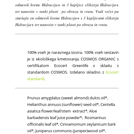
odmerek kreme Hidracija+ in 3 kapljice eliksirja Hidracija+
ter nanesite v tanki plasti po obrazu in vratu. Vsak večer pa
zmešajte en odmerek kreme Hidracija+ s 3 kapljicami eliksirja
Hidracija+ ter nanesite v tanki plasti po obrazu in vratu.
100% vseh je naravnega izvora. 100% vseh sestavin
je iz ekološkega kmetovanja. COSMOS ORGANIC s
certifikatom Ecocert Greenlife v skladu s
standardom COSMOS. Izdelano skladno z
Ecocert
standardi
.
Prunus amygdalus (sweet almond) dulcis oil*,
Helianthus annuus (sunflower) seed oil*, Centella
asiatica flower/leaf/stem extract*, Aloe
barbadensis leaf juice powder*, Rosmarinus
officinalis leaf oil*, Cinnamomum zeylanicum bark
oil*, Juniperus communis (juniper)wood oil*,