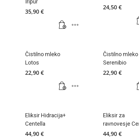
Iripur
24,50
€
35,90
€
Čistilno mleko
Čistilno mleko
Lotos
Serenibio
22,90
€
22,90
€
Eliksir Hidracija+
Eliksir za
Centella
ravnovesje Cen
44,90
€
44,90
€