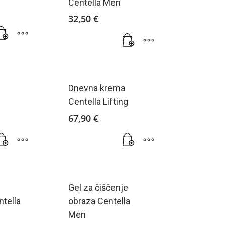
Centella Men
32,50
€
Dnevna krema
Centella Lifting
67,90
€
Gel za čiščenje
tella
obraza Centella
Men