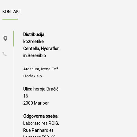
KONTAKT
Distribucija
kozmetike
Centella, Hydraflore
in Serenibio
Irena Čož
Arcanum,
Hodak
s.p.
Ulica heroja Bračiča
16
2000 Maribor
Odgovorna oseba:
Laboratoires ROIG,
Rue Panhard et