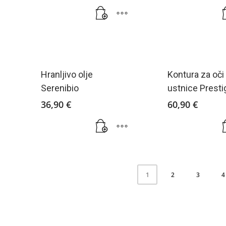
Hranljivo olje
Kontura za oči 
Serenibio
ustnice Presti
36,90
€
60,90
€
2
3
4
1