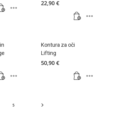
22,90
€
in
Kontura za oči
ge
Lifting
50,90
€
5