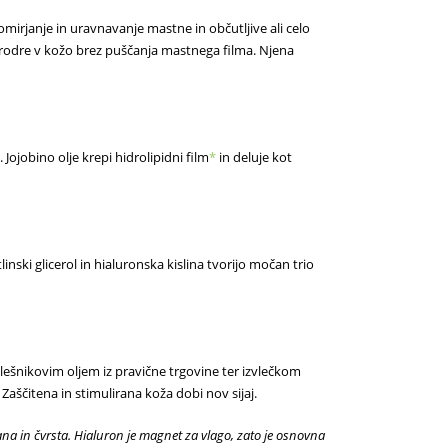
mirjanje in uravnavanje mastne in občutljive ali celo
prodre v kožo brez puščanja mastnega filma. Njena
Jojobino olje krepi hidrolipidni film
*
in deluje kot
linski glicerol in hialuronska kislina tvorijo močan trio
šnikovim oljem iz pravične trgovine ter izvlečkom
aščitena in stimulirana koža dobi nov sijaj.
ana in čvrsta.
Hialuron
je magnet za vlago, zato je osnovna