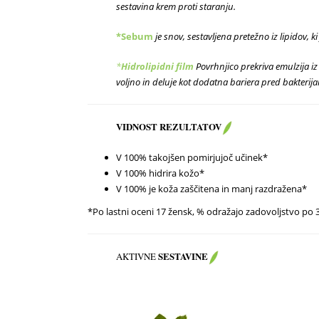
sestavina krem proti staranju.
*Sebum
je snov, sestavljena pretežno iz lipidov, 
*
Hi
drolipidni film
Povrhnjico prekriva emulzija iz
voljno in deluje kot dodatna bariera pred bakterija
VIDNOST
REZULTATOV
V 100% takojšen pomirjujoč učinek*
V 100% hidrira kožo*
V 100% je koža zaščitena in manj razdražena*
*Po lastni oceni 17 žensk, % odražajo zadovoljstvo po
SESTAVINE
AKTIVNE