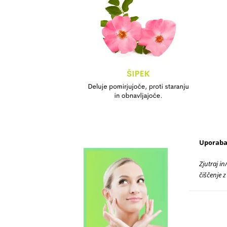
Uporaba
Zjutraj i
čiščenje z