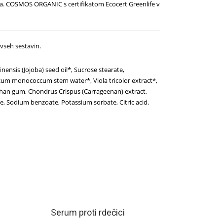
ja. COSMOS ORGANIC s certifikatom Ecocert Greenlife v
vseh sestavin.
nensis (Jojoba) seed oil*, Sucrose stearate,
iticum monococcum stem water*, Viola tricolor extract*,
nthan gum, Chondrus Crispus (Carrageenan) extract,
e, Sodium benzoate, Potassium sorbate, Citric acid.
Serum proti rdečici