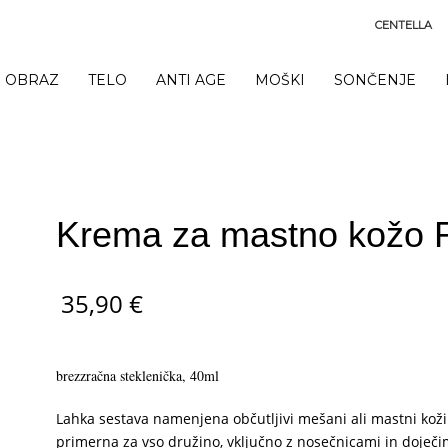
CENTELLA
OBRAZ
TELO
ANTI AGE
MOŠKI
SONČENJE
Krema za mastno kožo 
35,90
€
brezzračna steklenička, 40ml
Lahka sestava namenjena občutljivi mešani ali mastni koži
primerna za vso družino, vključno z nosečnicami in doječ