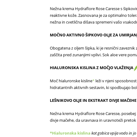
Nežna krema Hydraflore Rose Caresse s šipkovim o
reaktivne kože. Zasnovana je za optimalno toler
nežna in cvetlična dišava spremeni vašo vsakod
MOČNO AKTIVNO ŠIPKOVO OLJE ZA UMIRJANJ
Obogatena z oljem šipka, ki je resnični zaveznik z
zaščita pred zunanjimi vplivi. Sok aloe vere pom
HIALURONSKA KISLINA Z MOČJO VLAŽENJA
Moč hialuronske kisline
*
leži v njeni sposobnosti,
hidratantnih aktivnih sestavin, ki spodbujajo b
LEŠNIKOVO OLJE IN EKSTRAKT DIVJE MAČE
Nežna krema Hydraflore Rose Caresse, posebej 
divje mačehe, da uravnava in uravnoteži preto
*
Hialuronska
kislina
kot gobica vpija vodo in
jo