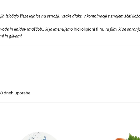
ki jih izločajo žleze lojnice na vznožju vsake dlake. V kombinaciji z znojem ščiti 
 vode in lipidov (maščob), ki jo imenujemo
hidrolipidni film.
Ta film, ki se ohranj
mi in glivami.
 30 dneh uporabe.