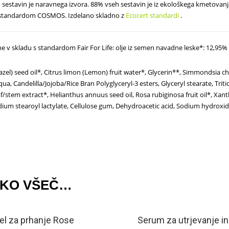
sestavin je naravnega izvora. 88% vseh sestavin je iz ekološkega kmetovan
s standardom COSMOS.
Izdelano skladno z
Ecocert standardi
.
 v skladu s standardom Fair For Life: olje iz semen navadne leske*: 12,95% 
azel) seed oil*, Citrus limon (Lemon) fruit water*, Glycerin**, Simmondsia chi
qua, Candelilla/Jojoba/Rice Bran Polyglyceryl-3 esters, Glyceryl stearate, Tr
af/stem extract*, Helianthus annuus seed oil, Rosa rubiginosa fruit oil*, Xa
odium stearoyl lactylate, Cellulose gum, Dehydroacetic acid, Sodium hydroxid
AKO VŠEČ…
el za prhanje Rose
Serum za utrjevanje in