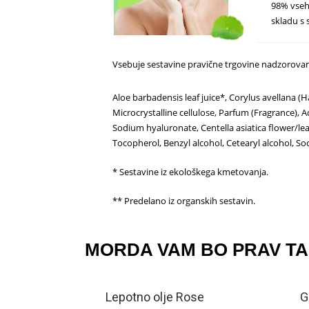
98% vseh 
skladu 
Vsebuje sestavine pravične trgovine nadzorovane
Aloe barbadensis leaf juice*, Corylus avellana (H
Microcrystalline cellulose, Parfum (Fragrance), A
Sodium hyaluronate, Centella asiatica flower/le
Tocopherol, Benzyl alcohol, Cetearyl alcohol, S
* Sestavine iz ekološkega kmetovanja.
** Predelano iz organskih sestavin.
MORDA VAM BO PRAV T
Lepotno olje Rose
G