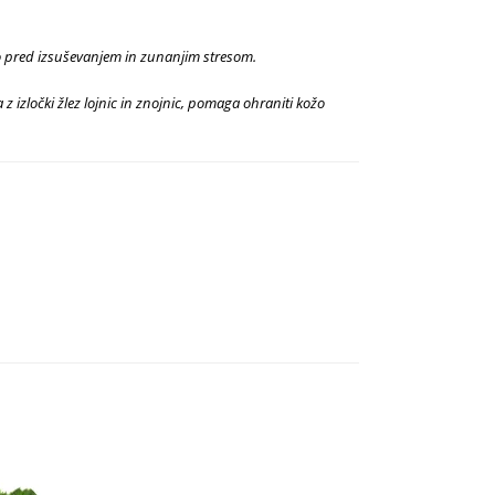
kožo pred izsuševanjem in zunanjim stresom.
a z izločki žlez lojnic in znojnic, pomaga ohraniti kožo