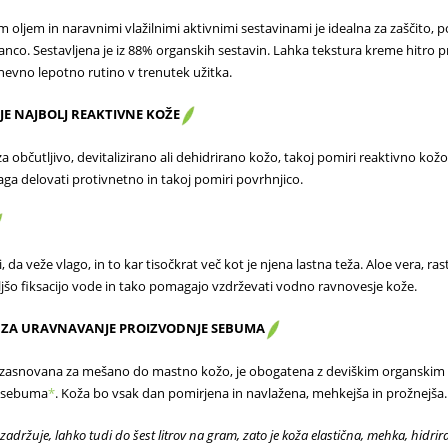
ljem in naravnimi vlažilnimi aktivnimi sestavinami je idealna za zaščito, po
anco. Sestavljena je iz 88% organskih sestavin. Lahka tekstura kreme hitro 
nevno lepotno rutino v trenutek užitka.
E NAJBOLJ REAKTIVNE KOŽE
a občutljivo, devitalizirano ali dehidrirano kožo, takoj pomiri reaktivno kožo. 
aga delovati protivnetno in takoj pomiri povrhnjico.
 da veže vlago, in to kar tisočkrat več kot je njena lastna teža. Aloe vera, rast
oljšo fiksacijo vode in tako pomagajo vzdrževati vodno ravnovesje kože.
HE ZA URAVNAVANJE PROIZVODNJE SEBUMA
zasnovana za mešano do mastno kožo, je obogatena z deviškim organskim le
k sebuma
*
. Koža bo vsak dan pomirjena in navlažena, mehkejša in prožnejša. Z
 zadržuje, lahko tudi do šest litrov na gram, zato je koža elastična, mehka, hidrir