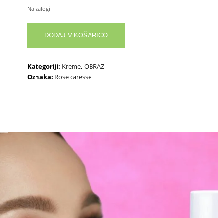
Na zalogi
Krema
DODAJ V KOŠARICO
za
mastno
kožo
Kategoriji:
Kreme
,
OBRAZ
Rose
Oznaka:
Rose caresse
Caresse
količina