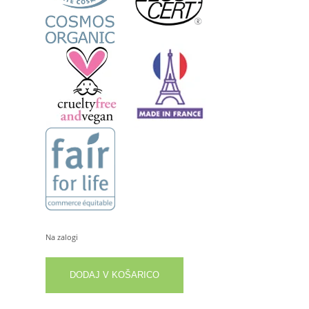
Na zalogi
Krema
DODAJ V KOŠARICO
za
obraz