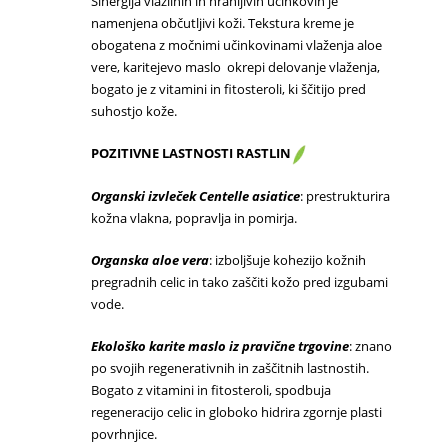
Sinergija vlažilnih in hranljivih učinkovin je
namenjena občutljivi koži. Tekstura kreme je
obogatena z močnimi učinkovinami vlaženja aloe
vere, karitejevo maslo okrepi delovanje vlaženja,
bogato je z vitamini in fitosteroli, ki ščitijo pred
suhostjo kože.
POZITIVNE LASTNOSTI RASTLIN
Organski izvleček Centelle asiatice
: prestrukturira
kožna vlakna, popravlja in pomirja.
Organska aloe vera
: izboljšuje kohezijo kožnih
pregradnih celic in tako zaščiti kožo pred izgubami
vode.
Ekološko karite maslo iz pravične trgovine
: znano
po svojih regenerativnih in zaščitnih lastnostih.
Bogato z vitamini in fitosteroli, spodbuja
regeneracijo celic in globoko hidrira zgornje plasti
povrhnjice.