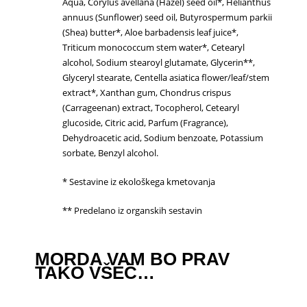
Aqua, Corylus avellana (Hazel) seed oil*, Helianthus
annuus (Sunflower) seed oil, Butyrospermum parkii
(Shea) butter*, Aloe barbadensis leaf juice*,
Triticum monococcum stem water*, Cetearyl
alcohol, Sodium stearoyl glutamate, Glycerin**,
Glyceryl stearate, Centella asiatica flower/leaf/stem
extract*, Xanthan gum, Chondrus crispus
(Carrageenan) extract, Tocopherol, Cetearyl
glucoside, Citric acid, Parfum (Fragrance),
Dehydroacetic acid, Sodium benzoate, Potassium
sorbate, Benzyl alcohol.
* Sestavine iz ekološkega kmetovanja
** Predelano iz organskih sestavin
MORDA VAM BO PRAV
TAKO VŠEČ…