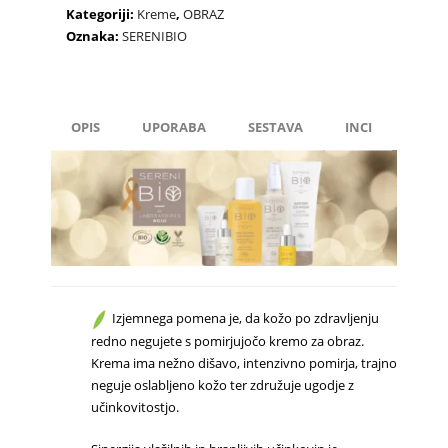
Serenibio
Kategoriji:
Kreme
,
OBRAZ
količina
Oznaka:
SERENIBIO
OPIS
UPORABA
SESTAVA
INCI
Izjemnega pomena je, da kožo po zdravljenju
redno negujete s pomirjujočo kremo za obraz.
Krema ima nežno dišavo, intenzivno pomirja, trajno
neguje oslabljeno kožo ter združuje ugodje z
učinkovitostjo.