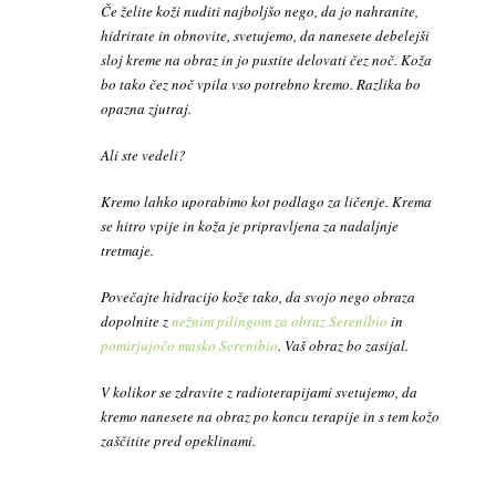
Če želite koži nuditi najboljšo nego, da jo nahranite,
hidrirate in obnovite, svetujemo, da nanesete debelejši
sloj kreme na obraz in jo pustite delovati čez noč. Koža
bo tako čez noč vpila vso potrebno kremo. Razlika bo
opazna zjutraj.
Ali ste vedeli?
Kremo lahko uporabimo kot podlago za ličenje. Krema
se hitro vpije in koža je pripravljena za nadaljnje
tretmaje.
Povečajte hidracijo kože tako, da svojo nego obraza
dopolnite z
nežnim pilingom za obraz Serenibio
in
pomirjujočo masko Serenibio
. Vaš obraz bo zasijal.
V kolikor se zdravite z radioterapijami svetujemo, da
kremo nanesete na obraz po koncu terapije in s tem kožo
zaščitite pred opeklinami.