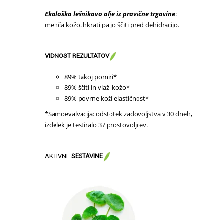
Ekološko lešnikovo olje iz pravične trgovine
:
mehča kožo, hkrati pa jo ščiti pred dehidracijo.
VIDNOST
REZULTATOV
89% takoj pomiri*
89% ščiti in vlaži kožo*
89% povrne koži elastičnost*
*Samoevalvacija: odstotek zadovoljstva v 30 dneh,
izdelek je testiralo 37 prostovoljcev.
AKTIVNE
SESTAVINE