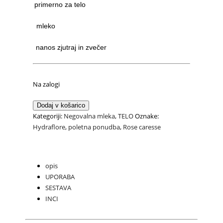
primerno za telo
mleko
nanos zjutraj in zvečer
Na zalogi
Vlažilno
Dodaj v košarico
mleko
Kategoriji:
Negovalna mleka
,
TELO
Oznake:
za
Hydraflore
,
poletna ponudba
,
Rose caresse
telo
Rose
Caresse
opis
količina
UPORABA
SESTAVA
INCI