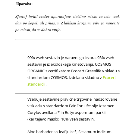
Uporaba:
Zjutraj in/ali zvečer uporabljate vlažilno mleko za telo vsak
dan po kopeli ali prhanju. Z lahkimi krožnimi gibi ga nanesite
po telesu, da se dobro vpije.
99% vseh sestavin je naravnega izvora. 93% vseh
sestavin je iz ekološkega kmetovanja. COSMOS
ORGANIC s certifikatom Ecocert Greenlife v skladu s
standardom COSMOS.
Izdelano skladno z
Ecocert
standardi
.
Vsebuje sestavine pravične trgovine, nadzorovane
v skladu s standardom Fair For Life: olje iz semen
Corylus avellana * in Butyrospermum parkii
(karitejevo maslo): 10% vseh sestavin.
Aloe barbadensis leaf juice*, Sesamum indicum