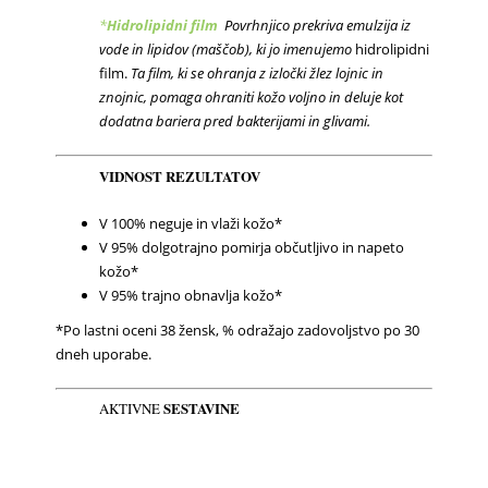
*
Hidrolipidni
film
Povrhnjico prekriva emulzija iz
vode in lipidov (maščob), ki jo imenujemo
hidrolipidni
film.
Ta film, ki se ohranja z izločki žlez lojnic in
znojnic, pomaga ohraniti kožo voljno in deluje kot
dodatna bariera pred bakterijami in glivami.
VIDNOST
REZULTATOV
V 100% neguje in vlaži kožo*
V 95% dolgotrajno pomirja občutljivo in napeto
kožo*
V 95% trajno obnavlja kožo*
*Po lastni oceni 38 žensk, % odražajo zadovoljstvo po 30
dneh uporabe.
SESTAVINE
AKTIVNE