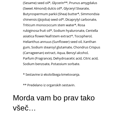
(Sesame) seed oil*, Glycerin**, Prunus amygdalus
(Sweet Almond) dulcis oil*, Glyceryl Stearate,
Butyrospermum parkii (Shea) butter*, Simmondsia
chinensis ((Jojoba) seed oil*, Dicaprylyl carbonate,
Triticum monococcum stem water*, Rosa
rubiginosa fruit oil*, Sodium hyaluronate, Centella
asiatica flower/leaf/stem extract*, Tocopherol,
Helianthus annuus (Sunflower) seed oil, Xanthan
gum, Sodium stearoyl glutamate, Chondrus Crispus
(Carrageenan) extract, Aqua, Benzyl alcohol,
Parfum (Fragrance), Dehydroacetic acid, Citric acid,
Sodium benzoate, Potassium sorbate.
* Sestavine iz ekološkega kmetovanja.
** Predelano iz organskih sestavin.
Morda vam bo prav tako
všeč…