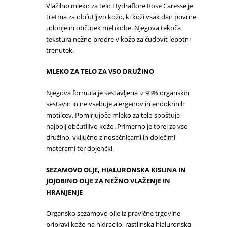
Vlažilno mleko za telo Hydraflore Rose Caresse je
tretma za občutljivo kožo, ki koži vsak dan povrne
udobje in občutek mehkobe. Njegova tekoča
tekstura nežno prodre v kožo za čudovit lepotni
trenutek.
MLEKO ZA TELO ZA VSO DRUŽINO
Njegova formula je sestavljena iz 93% organskih
sestavin in ne vsebuje alergenov in endokrinih
motilcev. Pomirjujoče mleko za telo spoštuje
najbolj občutljivo kožo. Primerno je torej za vso
družino, vključno z nosečnicami in doječimi
materami ter dojenčki.
SEZAMOVO OLJE, HIALURONSKA KISLINA IN
JOJOBINO OLJE ZA NEŽNO VLAŽENJE IN
HRANJENJE
Organsko sezamovo olje iz pravične trgovine
pripravi kožo na hidracijo, rastlinska hialuronska