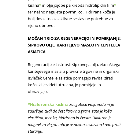
kislina
*
in olje jojobe pa krepita hidrolipidni film
*
ter nežno negujeta povrhnjico. Hidrirana koža je
bolj dovzetna za aktivne sestavine potrebne za
njeno obnovo.
MOČAN TRIO ZA REGENERACIJO IN POMIRJANJE:
ŠIPKOVO OLJE, KARITEJEVO MASLO IN CENTELLA
ASIATICA
Regeneracijske lastnosti šipkovega olja, ekološkega
karitejevega masla iz pravične trgovine in organski
izvleček Centelle asiatice pomagajo revitalizirati
kožo, ki je videti utrujena, jo pomirjajo in
obnavljajo.
*
Hialuronska
kislina
kot gobica vpija vodo in
jo
zadržuje, tudi do šest litrov na gram, zato je koža
elastična, mehka, hidrirana in čvrsta.
Hialuron
je
magnet za vlago, zato je osnovna sestavina krem proti
staranju.