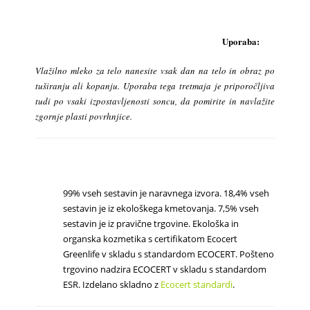
Uporaba:
Vlažilno mleko za telo nanesite vsak dan na telo in obraz po
tuširanju ali kopanju. Uporaba tega tretmaja je priporočljiva
tudi po vsaki izpostavljenosti soncu, da pomirite in navlažite
zgornje plasti povrhnjice.
99% vseh sestavin je naravnega izvora. 18,4% vseh
sestavin je iz ekološkega kmetovanja. 7,5% vseh
sestavin je iz pravične trgovine. Ekološka in
organska kozmetika s certifikatom Ecocert
Greenlife v skladu s standardom ECOCERT. Pošteno
trgovino nadzira ECOCERT v skladu s standardom
ESR.
Izdelano skladno z
Ecocert standardi
.