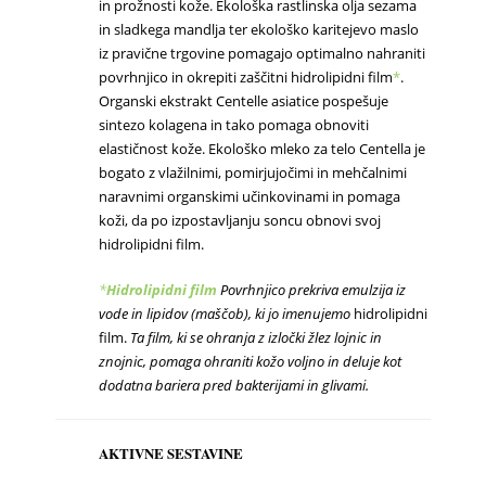
in prožnosti kože. Ekološka rastlinska olja sezama
in sladkega mandlja ter ekološko karitejevo maslo
iz pravične trgovine pomagajo optimalno nahraniti
povrhnjico in okrepiti zaščitni hidrolipidni film
*
.
Organski ekstrakt Centelle asiatice pospešuje
sintezo kolagena in tako pomaga obnoviti
elastičnost kože. Ekološko mleko za telo Centella je
bogato z vlažilnimi, pomirjujočimi in mehčalnimi
naravnimi organskimi učinkovinami in pomaga
koži, da po izpostavljanju soncu obnovi svoj
hidrolipidni film.
*
Hidrolipidni film
Povrhnjico prekriva emulzija iz
vode in lipidov (maščob), ki jo imenujemo
hidrolipidni
film.
Ta film, ki se ohranja z izločki žlez lojnic in
znojnic, pomaga ohraniti kožo voljno in deluje kot
dodatna bariera pred bakterijami in glivami.
AKTIVNE
SESTAVINE