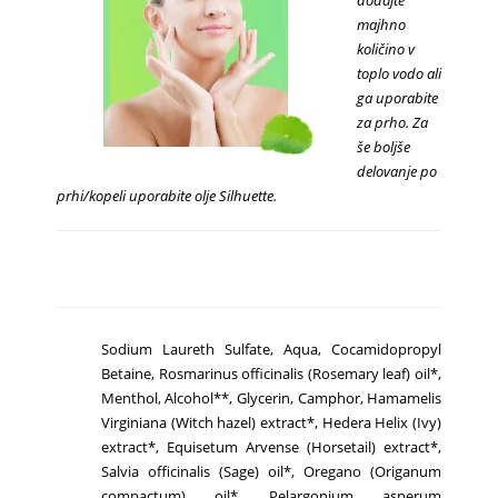
majhno
količino v
toplo vodo ali
ga uporabite
za prho. Za
še boljše
delovanje po
prhi/kopeli uporabite olje Silhuette.
Sodium Laureth Sulfate, Aqua, Cocamidopropyl
Betaine, Rosmarinus ofﬁcinalis (Rosemary leaf) oil*,
Menthol, Alcohol**, Glycerin, Camphor, Hamamelis
Virginiana (Witch hazel) extract*, Hedera Helix (Ivy)
extract*, Equisetum Arvense (Horsetail) extract*,
Salvia officinalis (Sage) oil*, Oregano (Origanum
compactum) oil*, Pelargonium asperum