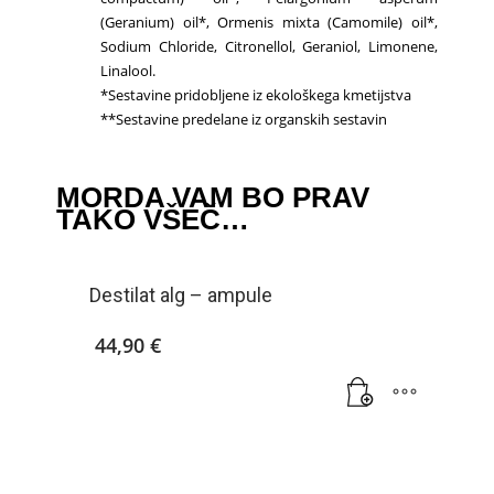
(Geranium) oil*, Ormenis mixta (Camomile) oil*,
Sodium Chloride, Citronellol, Geraniol, Limonene,
Linalool.
*Sestavine pridobljene iz ekološkega kmetijstva
**Sestavine predelane iz organskih sestavin
MORDA VAM BO PRAV
TAKO VŠEČ…
Destilat alg – ampule
44,90
€