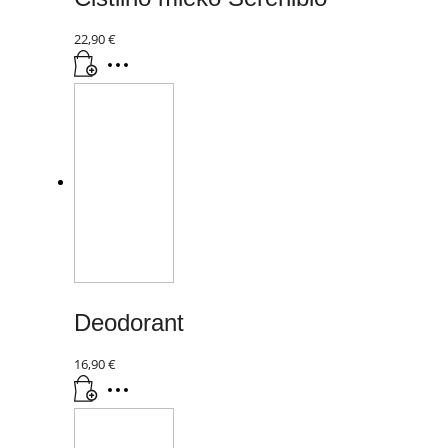
22,90
€
Deodorant
16,90
€